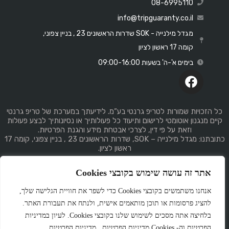
08-6995110
info@tripguaranty.co.il
מגדל מילנייה - SOK שדרות הראשונים 23 , בניין צפוני,
קומה 17 ראשון לציון
בימים א'-ה' בשעות 09:00-16:00
כל הזכויות שמורות לטריפ גרנטי בע”מ. לידיעתך במערכת של טריפ גרנטי
קיים מנגנון אוטומטי לרישום ותיעוד כל פעולותיך או נסיונותיך לבצע פעולות
וזאת על פי דין, לצרכי אבטחת מידע והגנת הפרטיות.
כתובתנו: מגדל מילנייה – SOK, שדרות הראשונים 23 , בניין צפוני, קומה 17
ראשון לציון.
אתר זה עושה שימוש בקובצי Cookies
אנחנו משתמשים בקובצי Cookies כדי לשפר את חוויית הגלישה שלך,
להציג פרסומות או תוכן מותאמים אישית, ולנתח את תעבורת האתר.
Made
by
GemPlan
בלחיצה אתה מסכים לשימוש שלנו בקובצי Cookies. לעיון במדיניות
הפרטיות וה- Cookies מדיניות הפרטיות . מדיניות הפרטיות