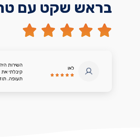
בראש שקט עם טרי





השירות היה 
לאו
קיבלתי את 





תעופה. תוד