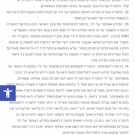
11.1. המבקרים באתר בוחרים ומסכימים לספק מידע אישי כאמור לחברה; או
11.2. החברה עורכת סקר מקוון על בסיס הסכמות הנשאלים.
12. החברה נעזרת במידע האישי הנאסף על ידה על מנת לספק מענה לצרכים ו/או
לבקשות הבהרה של המבקרים באתר.
13. המידע שנמסר על ידך, בכפוף להסכמתך ומרצונך האישי, הינו נכס של החברה
והחברה תשמור על פרטיות המידע לפי דרישות חוק הגנת הפרטיות, התשמ”א –
1981 (להלן: “חוק הגנת הפרטיות”) ודרישות חוק רלוונטיות נוספות. החברה לא
תעביר את המידע האישי שנצבר אודותיך לצד שלישי כלשהו ולא תעשה בו שימוש
החורג מהשירותים הניתנים באתר, אלא בהתאם ובכפוף לכל דין ולהוראות סעיף 12
לעיל במדיניות פרטיות זו. החברה תעשה כל שביכולתה על מנת למנוע כל גישה
בלתי מורשית למידע שלך.
14. בכפוף להסכמתך, החברה תשתמש במידע שנמסר על ידך במסגרת האתר על
מנת שתקבל מידע הנוגע לפוליסות ביטוח ו/או על מנת ליידע ולהציע לך ולבני
משפחתך, על ידי החברה ו/או חברת האם ו/או חברות בנות, אחיות, קשורות,
קיימות ו/או עתידיות ובין אם מצד ג’ כלשהו עימו תשתף החברה פעולה בכפוף לחוק
oolbar
הגנת הפרטיות, מוצרים ו/או שירותים אשר לדעת החברה עשויים לעניין אותך ואת
בני משפחתך. מובהר בזאת, כי עצם ביצוע הרישום באתר החברה ו/או מסירת
נתונים לשם קבלת הצעות מהווה הסכמה מצידך כי הינך מתיר לחברה להשתמש
בפרטיך על מנת לקבל פניות, דברי דואר, בין בדואר רגיל, בין בדואר אלקטרוני ובין
בכל דרך אחרת. במידה ואינך מעוניין בדיוור כאמור הינך רשאי להודיע על כך
לחברה בכל עת. כמו כן, תהיה רשאית החברה לעשות במידע הנמסר על ידך
עיבודים סטטיסטיים ו/או עיבודים לשם שינוי ושיפור האתר ותכניו כל זאת בכפוף
לתנאי שימוש אלה ולמדיניות הגנת הפרטיות.