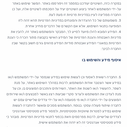
במקרה כזה, השינויים יעודכנו במסמך זה ויפורסמו באתר. המשך שימוש באתר
על-ידי המשתמש לאחר ביצוע השינויים יעיד על הסכמתו לשינויים אלה, ועל כן
החברה ממליצה לעיין במדיניות פרטיות זו מעת לעת.
3. משמעותם של כל ההגדרות והמונחים במדיניות הפרטיות תהא זהה לזו
המופיעה בתנאי השימוש, אלא אם הקשרם של הדברים מחייב אחרת.
4. המידע המובא להלן מיועד לסייע לך, המבקר והמשתמש באתר זה, להבין את
מדיניות האבטחה והגנת הפרטיות של המידע האישי בקבוצה מתוך הכרה כי הגנת
הפרטיות במאגרי המידע ואבטחת סודיות המידע מהווים גורם חשוב בקשר שבין
החברה לבינך:
איסוף מידע והשימוש בו
5. החברה רשאית לאסוף וכן לעשות שימוש במידע שנמסר על-ידי המשתמש ו/או
במידע אשר הצטבר אודות המשתמש, לרבות במהלך השימוש באתר, על מנת
לשפר, להעשיר ו/או לשנות את האתר, השירותים והתכנים המוצעים בו, וכן על
מנת לעדכן את המשתמש ולערוך סקרי שביעות רצון באשר למבצעים ו/או שירותים
המוצעים על-ידי החברה ו/או מי מטעמה ו/או על-ידי צדדים שלישיים עמם יש
לחברה שיתוף פעולה עסקי. בנוסף, המשתמש מסכים ומאשר להחברה לעשות
שימוש במידע למטרות שיווקיות וסטטיסטיות, ולמסור מידע סטטיסטי אגרגטיבי
לצדדים שלישיים, לרבות מפרסמים וזאת בכפוף לתנאי מדיניות הפרטיות. מובהר כי
מידע סטטיסטי אגרגטיבי זה לא יזהה את המשתמש אישית.