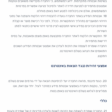
בשיטות אבטחה מתקדמות. ידוע למשתמש, כי החברה מקדישה משאבים ונוקטת
אמצעים מחמירים למניעת חדירה לאתר ולסיכול פגיעה אפשרית בפרטיות
המשתמשים, אולם אין ביכולתה למנוע זאת באופן מוחלט.
18. אבטחת המידע באתר החברה נועדה להבטיח זיהוי הלקוח והצפנה של נתוני
הזיהוי המועברים בתהליך ההתקשרות. ככלל, לפני כל רכישת מוצר או קבלת
שירותים הכרוכים במידע אישי תתבקש לציין פרטי זיהוי אישיים כתנאי למתן
השירות.
19. התקשרות הלקוח לאתר החברה מתבצעת באופן מוצפן ומאובטח, על בסיס
דרישות מחמירות.
החברה שומרת לעצמה את הזכות לעדכן את אמצעי אבטחת המידע השונים
התואמים את הנהוג בעולם האינטרנט.
התקנון.
אמצעי זהירות כנגד הונאות באינטרנט
20. כגוף פיננסי, מהווה החברה יעד לניסיונות הונאה על ידי גורמים שונים בעולם.
לפיכך, נוקטת החברה באמצעי אבטחת מידע כמוזכר לעיל. יחד עם זאת, אנו
ממליצים לגלוש בעולם האינטרנט באופן בטוח.
כללי
21. החברה שומרת לעצמה את הזכות לשנות ולעדכן מדיניות זו של שמירת והגנת