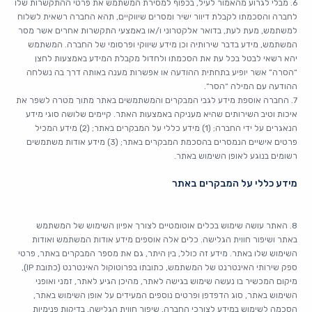
6. מבלי לגרוע מהאמור לעיל, בכפוף למסירת המשתמש את פרטי ההתקשרות שלו
לחברה והסכמתו לקבלת דיוור ישיר ומסרים שיווקיים, תהא החברה רשאית לשלוח
למשתמש, מעת לעת, בדואר אלקטרוני ו/או באמצעי התקשרות אחרים אשר מסר
המשתמש, מידע בדבר שירותיה וכן מידע שיווקי ופרסומי של החברה. המשתמש
יהא רשאי לבטל בכל עת את הסכמתו ולחדול מקבלת המידע באמצעות לחצן
“הסרה” אשר יופיע בתחתית ההודעה או אפשרות מענה באותה דרך בה נשלחה
ההודעה עם המילה “הסר”.
7. החברה אוספת מידע לגבי המבקרים והמשתמשים באתר מתוך מטרה לשפר את
איכות וטיב השירותים שהיא מעניקה באמצעות האתר. קיימים שלושה סוגי מידע
הנאגרים על ידי החברה; (1) מידע כללי על המבקרים באתר; (2) מידע המכיל
פרטים אישיים הנמסרים בהסכמת המבקרים באתר; (3) מידע אודות משתמשים
רשומים בנוגע לאופן השימוש באתר.
מידע כללי על המבקרים באתר
8. האתר עושה שימוש בכלים אוטומטיים לצורך אפיון השימוש של המשתמש
באתר ושיפור חווית הגלישה. כלים אלה אוספים מידע אודות המשתמש ואודות
השימוש שלו באתר. מידע זה כולל, בין היתר, גם את מספר המבקרים באתר, פרטי
ספק שירותי האינטרנט של המשתמש, כתובתו בפרוטוקול האינטרנט (כתובת IP),
מיקום המכשיר בו נעשה שימוש בגישה לאתר, מהיכן הגיע לאתר, זמני ואופני
השימוש באתר, סוג הדפדפן ופרטים נוספים המעידים על אופן השימוש באתר,
הסכמה לשימוש במידע לצורכי החברה, שיפור חווית הגלישה, בדיקות פנימיות