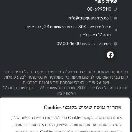
יצירת קשר
08-6995110
info@tripguaranty.co.il
מגדל מילנייה - SOK שדרות הראשונים 23 , בניין צפוני,
קומה 17 ראשון לציון
בימים א'-ה' בשעות 09:00-16:00
כל הזכויות שמורות לטריפ גרנטי בע”מ. לידיעתך במערכת של טריפ גרנטי
קיים מנגנון אוטומטי לרישום ותיעוד כל פעולותיך או נסיונותיך לבצע פעולות
וזאת על פי דין, לצרכי אבטחת מידע והגנת הפרטיות.
כתובתנו: מגדל מילנייה – SOK, שדרות הראשונים 23 , בניין צפוני, קומה 17
ראשון לציון.
אתר זה עושה שימוש בקובצי Cookies
אנחנו משתמשים בקובצי Cookies כדי לשפר את חוויית הגלישה שלך,
להציג פרסומות או תוכן מותאמים אישית, ולנתח את תעבורת האתר.
Made
by
GemPlan
בלחיצה אתה מסכים לשימוש שלנו בקובצי Cookies. לעיון במדיניות