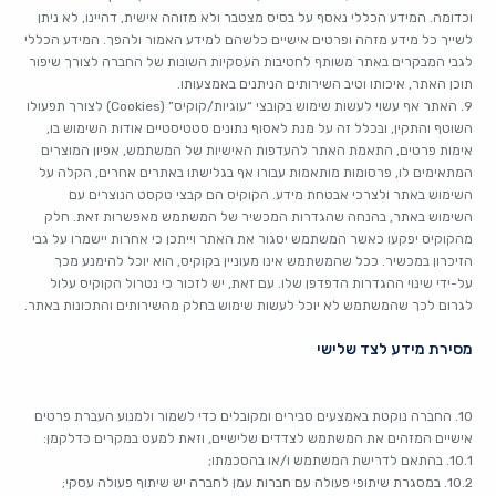
וכדומה. המידע הכללי נאסף על בסיס מצטבר ולא מזוהה אישית, דהיינו, לא ניתן
לשייך כל מידע מזהה ופרטים אישיים כלשהם למידע האמור ולהפך. המידע הכללי
לגבי המבקרים באתר משותף לחטיבות העסקיות השונות של החברה לצורך שיפור
תוכן האתר, איכותו וטיב השירותים הניתנים באמצעותו.
9. האתר אף עשוי לעשות שימוש בקובצי “עוגיות/קוקיס” (Cookies) לצורך תפעולו
השוטף והתקין, ובכלל זה על מנת לאסוף נתונים סטטיסטיים אודות השימוש בו,
אימות פרטים, התאמת האתר להעדפות האישיות של המשתמש, אפיון המוצרים
המתאימים לו, פרסומות מותאמות עבורו אף בגלישתו באתרים אחרים, הקלה על
השימוש באתר ולצרכי אבטחת מידע. הקוקיס הם קבצי טקסט הנוצרים עם
השימוש באתר, בהנחה שהגדרות המכשיר של המשתמש מאפשרות זאת. חלק
מהקוקיס יפקעו כאשר המשתמש יסגור את האתר וייתכן כי אחרות יישמרו על גבי
הזיכרון במכשיר. ככל שהמשתמש אינו מעוניין בקוקיס, הוא יוכל להימנע מכך
על-ידי שינוי ההגדרות הדפדפן שלו. עם זאת, יש לזכור כי נטרול הקוקיס עלול
לגרום לכך שהמשתמש לא יוכל לעשות שימוש בחלק מהשירותים והתכונות באתר.
מסירת מידע לצד שלישי
10. החברה נוקטת באמצעים סבירים ומקובלים כדי לשמור ולמנוע העברת פרטים
אישיים המזהים את המשתמש לצדדים שלישיים, וזאת למעט במקרים כדלקמן:
10.1. בהתאם לדרישת המשתמש ו/או בהסכמתו;
10.2. במסגרת שיתופי פעולה עם חברות עמן לחברה יש שיתוף פעולה עסקי;