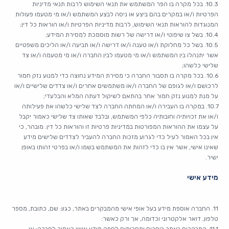
10.3. בכל מקרה בו הפר המשתמש את תנאי השימוש לרבות תנאי מדיניות
הפרטיות ו/או במקרים בהם ביצע או ניסה לבצע המשתמש ו/או מי מטעמו פעולות
המנוגדות להוראות תנאי השימוש, לרבות מדיניות הפרטיות ו/או הוראות כל דין;
10.4. בשל צו שיפוטי ו/או דרישה של רשות מוסמכת למסירת המידע;
10.5. בשל כל מחלוקת ו/או טענה ו/או דרישה ו/או תביעה ו/או הליכים משפטיים
אשר יתנהלו בין המשתמש ו/או מי מטעמו לבין החברה ו/או מי מטעמה ו/או צד
שלישי כלשהו;
10.6. בכל מקרה בו תסבור החברה כי מסירת המידע נחוצה כדי למנוע נזק חמור
לרכושם ו/או לגופם של החברה ו/או משתמשים אחרים ו/או צדדים שלישיים ו/או
על מנת למנוע נזק חמור אחר בהתאם לשיקול דעתה המלא והבלעדי;
10.7. במקרה בו העבירה ו/או המחתה החברה לצד שלישי כלשהו את פעילותה
ו/או את זכויותיה וחובותיה כלפי המשתמש, ובלבד שאותו צד שלישי כאמור יקבל
על עצמו את ההוראות המפורטות במדיניות פרטיות זו והוראות כל דין. מובהר, כי
אין בכל האמור לעיל כדי לגרוע מזכות החברה להעביר לצדדים שלישים מידע
שאינו אישי, אשר אין בו כדי לזהות את המשתמש בשמו ו/או בפרטי זהותו באופן
ישיר.
מידע אישי
11. החברה אוספת מידע בעל אופי אישי מהמבקרים באתר, כגון: שם, כתובת, מספר
טלפון, דואר אלקטרוני וכדומה, אך ורק כאשר: