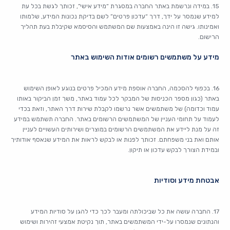
15. במידה ונרשמת באתר החברה במסגרת “מידע אישי”, זכותך לגשת בכל עת
למידע שנמסר על ידך, דרך “עדכון פרטים” לשם בדיקת נכונות המידע, שלמותו
ואמינותו. גישה זו הינה באמצעות שם המשתמש והסיסמא שקיבלת בעת תהליך
הרישום.
מידע על משתמשים רשומים אודות השימוש באתר
16. בכפוף להסכמה, החברה אוספת מידע המכיל פרטים בנוגע לאופן השימוש
באתר (כגון מספר הכניסות של המבקר לכל עמוד באתר, משך זמן הביקור באותו
עמוד וכדומה) של משתמשים אשר נרשמו לקבלת שירות דרך האתר, וזאת בכדי
לעמוד על תחומי העניין של המשתמשים הרשומים באתר. החברה תשתמש במידע
זה על מנת ליידע את המשתמשים הרשומים במוצרים ושירותים העשויים לעניין
אותם ואת בני משפחתם. זכותך לפנות או לבקש לראות את המידע שנאסף אודותיך
ובמידת הצורך לבקש עדכון או תיקון.
אבטחת מידע וסודיות
17. החברה עושה את כל שביכולתה ומעבר לכך כדי להגן על סודיות המידע
והנתונים שנמסרו על-ידי המשתמשים באתר, תוך נקיטת אמצעי זהירות ושימוש