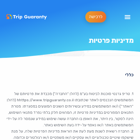
לרכישה
מדיניות פרטיות
כללי
1. טריפ גרנטי סוכנות לביטוח בע”מ (להלן “החברה”) מכבדת את פרטיותם של
המשתמשים הנכנסים לאתר שכתובתו hhttps://www.tripguaranty.co.il (להלן
“האתר”) ו/או המשתמשים במידע ובשירותים השונים המוצעים במסגרתו. מטרת
התנאים המפורטים במדיניות פרטיות זו, המהווים חלק בלתי נפרד מתנאי השימוש,
הינה לסקור, בין היתר, את האופן בו החברה עושה שימוש במידע שנמסר לה על-ידי
המשתמשים באתר ו/או נאסף על-ידה בעת השימוש באתר.
2. החברה רשאית לשנות מעת לעת את הוראות מדיניות הפרטיות שלה, על מנת
שישקפו שינויים טכנולוגיים ו/או עסקיים ו/או משפטיים ו/או רגולטורים וכדומה.