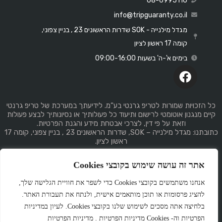
08-6995110
info@tripguaranty.co.il
מגדל מילנייה - SOK שדרות הראשונים 23 , בניין צפוני,
קומה 17 ראשון לציון
בימים א'-ה' בשעות 09:00-16:00
כל הזכויות שמורות לטריפ גרנטי בע”מ. לידיעתך במערכת של טריפ גרנטי
קיים מנגנון אוטומטי לרישום ותיעוד כל פעולותיך או נסיונותיך לבצע פעולות
וזאת על פי דין, לצרכי אבטחת מידע והגנת הפרטיות.
כתובתנו: מגדל מילנייה – SOK, שדרות הראשונים 23 , בניין צפוני, קומה 17
ראשון לציון.
אתר זה עושה שימוש בקובצי Cookies
אנחנו משתמשים בקובצי Cookies כדי לשפר את חוויית הגלישה שלך,
להציג פרסומות או תוכן מותאמים אישית, ולנתח את תעבורת האתר.
Made
by
GemPlan
בלחיצה אתה מסכים לשימוש שלנו בקובצי Cookies. לעיון במדיניות
הפרטיות וה- Cookies מדיניות הפרטיות . מדיניות הפרטיות