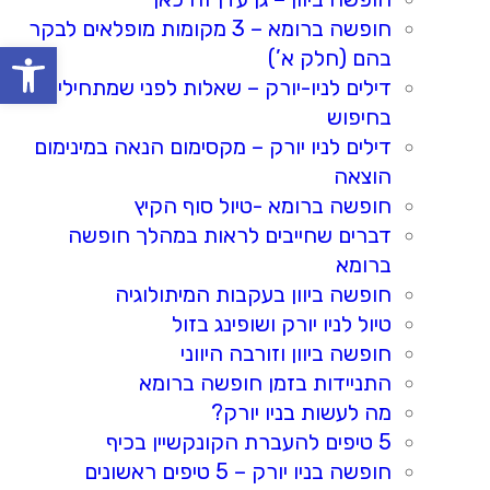
חופשה ברומא – 3 מקומות מופלאים לבקר
oolbar
בהם (חלק א’)
דילים לניו-יורק – שאלות לפני שמתחילים
בחיפוש
דילים לניו יורק – מקסימום הנאה במינימום
הוצאה
חופשה ברומא -טיול סוף הקיץ
דברים שחייבים לראות במהלך חופשה
ברומא
חופשה ביוון בעקבות המיתולוגיה
טיול לניו יורק ושופינג בזול
חופשה ביוון וזורבה היווני
התניידות בזמן חופשה ברומא
מה לעשות בניו יורק?
5 טיפים להעברת הקונקשיין בכיף
חופשה בניו יורק – 5 טיפים ראשונים