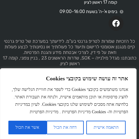
קומה 17 ראשון לציון
בימים א'-ה' בשעות 09:00-16:00
כל הזכויות שמורות לטריפ גרנטי בע”מ. לידיעתך במערכת של טריפ גרנטי
קיים מנגנון אוטומטי לרישום ותיעוד כל פעולותיך או נסיונותיך לבצע פעולות
וזאת על פי דין, לצרכי אבטחת מידע והגנת הפרטיות.
כתובתנו: מגדל מילנייה – SOK, שדרות הראשונים 23 , בניין צפוני, קומה 17
ראשון לציון.
אתר זה עושה שימוש בקובצי Cookies
אנחנו משתמשים בקובצי Cookies כדי לשפר את חוויית הגלישה שלך,
להציג פרסומות או תוכן מותאמים אישית, ולנתח את תעבורת האתר.
Made
by
GemPlan
בלחיצה אתה מסכים לשימוש שלנו בקובצי Cookies. לעיון במדיניות
הפרטיות וה- Cookies מדיניות הפרטיות . מדיניות הפרטיות
התאמה אישית
דחה את הכול
אשר את הכול