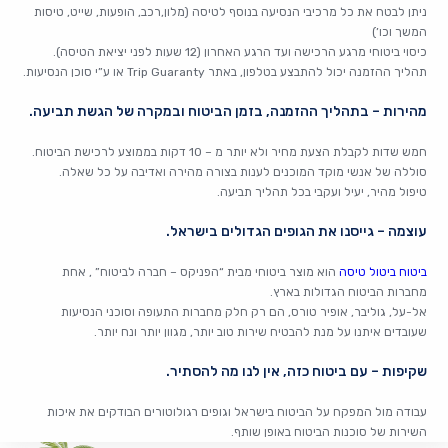
ניתן לבטח את כל מרכיבי הנסיעה בנוסף לטיסה (מלון,רכב, הופעות, שייט, טיסות
המשך וכו’)
כיסוי ביטוחי מרגע הרכישה ועד הרגע האחרון (12 שעות לפני יציאת הטיסה).
תהליך ההזמנה יכול להתבצע בטלפון, באתר Trip Guaranty או ע”י סוכן הנסיעות.
מהירות – בתהליך ההזמנה, בזמן הביטוח ובמקרה של הגשת תביעה.
חמש שדות לקבלת הצעת מחיר ולא יותר מ – 10 דקות בממוצע לרכישת הביטוח.
סוללה של אנשי מוקד המוכנים לענות בצורה מהירה ואדיבה על כל שאלה.
טיפול מהיר, יעיל ועקבי בכל תהליך תביעה.
עוצמה – גייסנו את הגופים הגדולים בישראל.
ביטוח ביטול טיסה
הוא מוצר ביטוחי מבית “הפניקס – חברה לביטוח” , אחת
מחברות הביטוח הגדולות בארץ.
אל-על, גוליבר, אופיר טורס, הם רק חלק מחברות התעופה וסוכני הנסיעות
שעובדים איתנו על מנת להבטיח שירות טוב יותר, מגוון יותר ונח יותר.
שקיפות – עם ביטוח כזה, אין לנו מה להסתיר.
עבודה מול המפקח על הביטוח בישראל וגופים רגולוטורים הבודקים את איכות
השירות של סוכנות הביטוח באופן שותף.