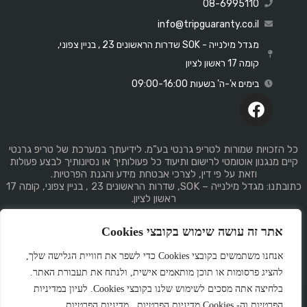
08-6995110
info@tripguaranty.co.il
מגדל מילנייה - SOK שדרות הראשונים 23 , בניין צפוני,
קומה 17 ראשון לציון
בימים א'-ה' בשעות 09:00-16:00
כל הזכויות שמורות לטריפ גרנטי בע”מ. לידיעתך במערכת של טריפ גרנטי
קיים מנגנון אוטומטי לרישום ותיעוד כל פעולותיך או נסיונותיך לבצע פעולות
וזאת על פי דין, לצרכי אבטחת מידע והגנת הפרטיות.
כתובתנו: מגדל מילנייה – SOK, שדרות הראשונים 23 , בניין צפוני, קומה 17
ראשון לציון.
אתר זה עושה שימוש בקובצי Cookies
אנחנו משתמשים בקובצי Cookies כדי לשפר את חוויית הגלישה שלך,
להציג פרסומות או תוכן מותאמים אישית, ולנתח את תעבורת האתר.
Made
by
GemPlan
בלחיצה אתה מסכים לשימוש שלנו בקובצי Cookies. לעיון במדיניות
הפרטיות וה- Cookies מדיניות הפרטיות . מדיניות הפרטיות