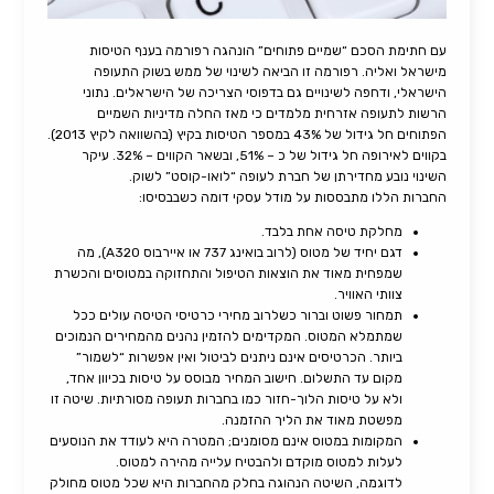
עם חתימת הסכם “שמיים פתוחים” הונהגה רפורמה בענף הטיסות
מישראל ואליה. רפורמה זו הביאה לשינוי של ממש בשוק התעופה
הישראלי, ודחפה לשינויים גם בדפוסי הצריכה של הישראלים. נתוני
הרשות לתעופה אזרחית מלמדים כי מאז החלה מדיניות השמיים
הפתוחים חל גידול של 43% במספר הטיסות בקיץ (בהשוואה לקיץ 2013).
בקווים לאירופה חל גידול של כ – 51%, ובשאר הקווים – 32%. עיקר
השינוי נובע מחדירתן של חברת לעופה “לואו-קוסט” לשוק.
החברות הללו מתבססות על מודל עסקי דומה כשבבסיסו:
מחלקת טיסה אחת בלבד.
דגם יחיד של מטוס (לרוב בואינג 737 או איירבוס A320), מה
שמפחית מאוד את הוצאות הטיפול והתחזוקה במטוסים והכשרת
צוותי האוויר.
תמחור פשוט וברור כשלרוב מחירי כרטיסי הטיסה עולים ככל
שמתמלא המטוס. המקדימים להזמין נהנים מהמחירים הנמוכים
ביותר. הכרטיסים אינם ניתנים לביטול ואין אפשרות “לשמור”
מקום עד התשלום. חישוב המחיר מבוסס על טיסות בכיוון אחד,
ולא על טיסות הלוך-חזור כמו בחברות תעופה מסורתיות. שיטה זו
מפשטת מאוד את הליך ההזמנה.
המקומות במטוס אינם מסומנים; המטרה היא לעודד את הנוסעים
לעלות למטוס מוקדם ולהבטיח עלייה מהירה למטוס.
לדוגמה, השיטה הנהוגה בחלק מהחברות היא שכל מטוס מחולק