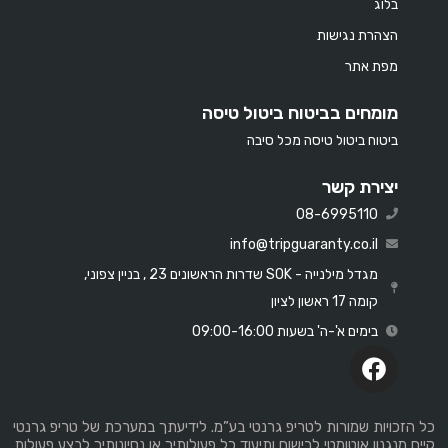
בלוג
הצהרת נגישות
מפת אתר
מומחים בביטוח ביטול טיסה
ביטוח ביטול טיסה מכל סיבה
יצירת קשר
08-6995110
info@tripguaranty.co.il
מגדל מילנייה - SOK שדרות הראשונים 23 , בניין צפוני,
קומה 17 ראשון לציון
בימים א'-ה' בשעות 09:00-16:00
כל הזכויות שמורות לטריפ גרנטי בע”מ. לידיעתך במערכת של טריפ גרנטי
קיים מנגנון אוטומטי לרישום ותיעוד כל פעולותיך או נסיונותיך לבצע פעולות