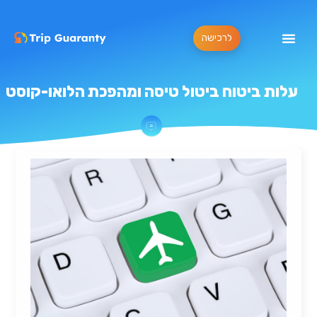
לרכישה
עלות ביטוח ביטול טיסה ומהפכת הלואו-קוסט