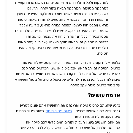
למחלקות ולכל מחלקה יש מחיר מסוים. ברגע שנגמרת הקצאה
למחלקה מסוימת, המחלקה הבאה בתור יקרה יותר, גם
כשלעתים מדובר במושב באותה שורה במחלקת התיירים. באופן
זה מעודדות החברות בענף את הנוסעים להזמין חבילות וטיסות
מראש (ומבטיחות לעצמן תפוסה גבוהה מראש, בידיעה שככל
שמתקרבים למועד המבוקש אנשים לחוצים ומוכנים לשלם יותר).
אסטרטגיה זו ככל הנראה הוכיחה את עצמה. מי שמזמין
כרטיסים מספיק זמן מראש חוסך לעצמו עשרות ולעתים מאות
דולרים במחיר הכרטיס, לעומת מי שהזמין כרטיס קרוב למועד
הטיסה.
כלומר אליה וקוץ בה: כדי ליהנות ממחירי לואו-קוסט יש להזמין את
כרטיסי הטיסה זמן רב מראש אבל ביטול או שינוי הכרטיס גורר קנס.
במדינה כמו ישראל שבה כל יום קורה משהו אנחנו חשופים למאה ואחת
סיבות למה בכל רגע נצטרך להחליט על ביטול טיסה, על ביטול חופשה או
על ביטול כרטיס טיסה עקב מחלה.
אז מה עושים?
ברגע שקניתם כרטיס טיסה וארגנתם את החופשה אתם פונים לטריפ
גרנטי ודואגים לשלושה דברים –
ביטוח ביטול טיסה
, ביטוח ביטול כרטיס
טיסה עקב מחלה וביטוח חופשה.
אם אתם חוששים בעניין העלות ותוהים האם כדאי לכם לייקר את
החופשה שלכם, אל תשכחו- ביטול של חופשה יעלה לכם הרבה יותר