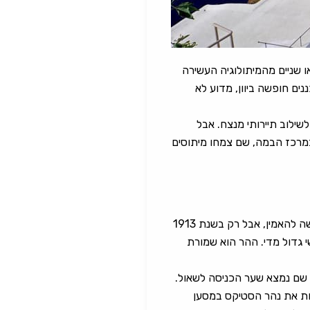
ו שניים מהמיתולוגיה העשירה
נים חופשה ביוון, מדוע לא
לשילוב תיירותי מנצח. אבל
 במרכז הבמה, שם צמחו מיתוסים
הר אולימפוס – ההר הגבוה ביוון (2,918 מ’). זהו מקום משכנם המיתולוגי של 12 האלים היווניים. קשה להאמין, אבל רק בשנת 1913
י גדול מדי. ההר הוא שמורת
 שם נמצא שער הכניסה לשאול.
ות את נהר הסטיקס במסען