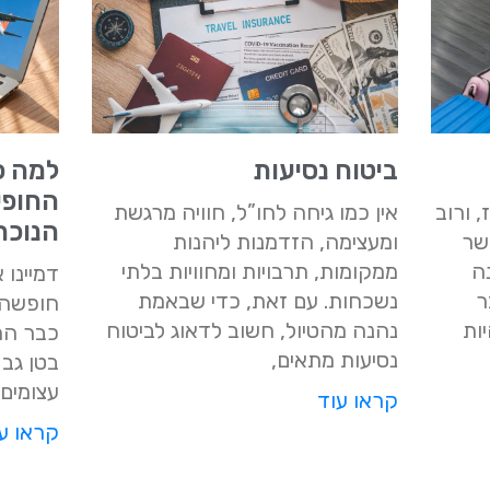
ביטוח נסיעות
למה כ
החופש
 ורוב
אין כמו גיחה לחו”ל, חוויה מרגשת
הנוכח
שר
ומעצימה, הזדמנות ליהנות
ה
ממקומות, תרבויות ומחוויות בלתי
דמיינו
ר
נשכחות. עם זאת, כדי שבאמת
חופשה 
ות
נהנה מהטיול, חשוב לדאוג לביטוח
כבר הרב
נסיעות מתאים,
בטן גב 
עצומים 
קראו עוד
קראו ע