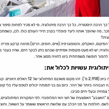
 כך הרבה היסטוריה, כל כך הרבה מיתולוגיה. מי לא מכיר לפחות סיפור א
ר מכך, מה שהופך אותה ליעד פופלרי בקרב תיירי העולם כולו. לכן, כשמתכנ
גית?
 המיקום, האקלים, והטופוגרפיה (איים, חופים, הרים) מהווה קרקע פוריה 
תולוגיה; יש לא מעט מקומות אמיתיים שבהם ניתן לבקר היום, שהיו בעבר
ל להפוך חופשה משפחתית ביוון לחוויה מסוג אחר.
יתולוגית עשויות לכלול את:
הגבוהה ביותר של ההר. כיום גם בני תמותה יכולים לטפס עליו בלי קוש
מחיה ובעלי חיים סביבו.
“האצבע” האמצעית של חצי האי הפלופונזי. לפי המקורות המיתולוגיים,
לשם, חולפות על פני הכלב עם שלושת הראשים ששומר על השאול, וחוצ