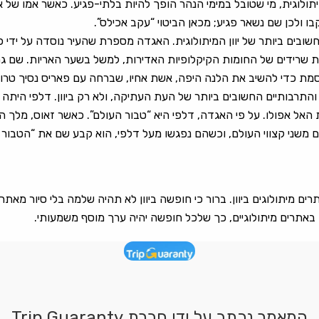
תולוגית, מי שטובל במימי הנהר הופך להיות בלתי-פגיע. כאשר אמו של א
ו ולכן שם נשאר פגיע; מכאן הביטוי “עקב אכילס”.
ובים ביותר של יוון המיתולוגית. האגדה מספרת שהעיר נוסדה על ידי פ
 שרידים של החומות הקיקלופיות האדירות, למשל בשער האריות. שם גם
ת כדי להשיב את הלנה היפה, אשת אחיו, שברחה עם פאריס נסיך טרוי
התרבותיים החשובים ביותר של העת העתיקה, ולא רק ביוון. דלפי היתה
ל אפולו. על פי האגדה, דלפי היא “טבור העולם”. כאשר זאוס, מלך ה
ם משני קצווי העולם, וכשהם נפגשו מעל דלפי, הוא קבע שם את “הטבור 
 מיתולוגים ביוון. ברור כי חופשה ביוון לא תהיה שלמה בלי סיור מאתר
ם באתרים מיתולוגיים, כך שלכל חופשה יהיה ערך מוסף משמעותי.
המאמר נכתב על ידי חברת Trip Guaranty