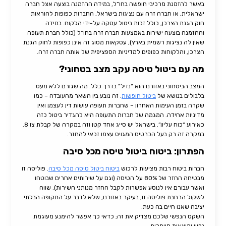
באשר להזמנת מרכיבי חופשה בחו”ל, במידה ההזמנה בוצעה אצל חברה
ישראלית, או חברה זרה עם נציגות בישראל, החברות כפופות להוראות
חוק הגנת הצרכן, כולל זכות ביטול עסקה על-ידי הלקוח. במידה
וההזמנה בוצעה ישירות באמצעות חברה זרה בחו”ל (כולל חברת תעופה
שאין לה נציגות רשמית בארץ), עסקאות מסוג זה אינן כפופות לחוק הגנת
הצרכן, והלקוחות כפופים למדיניות הספציפית של אותה חברה זרה.
מה עם ביטול טיסה עקב מצב בטחוני?
המצב הביטחוני באזורנו הוא “נזיל” בדרך כלל. מה שגורם ללא מעט
בלבולים בנושא של
ביטול חופשות
. זה נובע בין השאר מהעובדה – כמו
שקרה בזמן העימות האחרון – שחברות תעופה עושות דין לעצמן ואין
מדיניות אחידה. המגמה של חברות התעופה היא להגדיר ביטול כזה
כאירוע “כוח עליון”. בישראל יש סייג אחד קטן וזה במקרה של קבלת צו 8.
במקרה זה רק בעל הכרטיס המגויס עצמו זכאי להחזר.
הפתרון: ביטוח ביטול טיסה מכל סיבה
חברות ביטוח רבות מציעות לרכוש
ביטוח ביטול טיסה מכל סיבה
. פוליסה זו
מבטיחה החזר של 80% על הטיסה (וגם על שירותים אחרים שבוטחו
ואשר עבורם אין לנוסע אפשרות לקבל החזר מנותני השירות). שווה
לשקול הרחבת פוליסה זו, בעיקר באזורנו, שלא לדבר על התקופה הבלתי
יציבה שאנו חיים בה כעת.
השקט הנפשי שלכם מצדיק את זה; כדאי כך אפשר להימנע מעוגמת