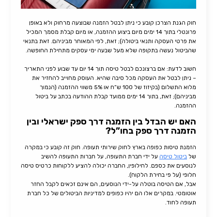
חוק הגנת הצרכן קובע כי ניתן לבטל הזמנה שבוצעה מרחוק ולא באופן
פרונטלי בתוך 14 ימים מיום ביצוע ההזמנה, או מיום קבלת מסמך המכיל
את פרטי העסקה ותנאי ביטולה); זאת, לפי המאוחר מביניהם. זאת בתנאי
שהביטול נעשה בתקופה שלא מעל שבעה ימי עסקים מתחילת החופשה.
חשוב לדעת: אם ברצונכם לבטל טיסה תוך 14 יום עד שבוע לפני התאריך
– ניתן לבטל את העסקה מכל סיבה שהיא. העוסק מחוייב להחזיר את
מלוא התשלום (בקיזוז של 100 ש”ח או 5% משווי ההזמנה (הנמוך
מביניהם); זאת, בתוך 14 ימים ממועד קבלת ההודעה בכתב על ביטול
ההזמנה.
האם יש הבדל בין הזמנה דרך ספק ישראלי ובין
הזמנה דרך ספק בחו”ל?
הזמנת טיסות כפופה בארץ לחוק שירותי תעופה. חוק זה קובע כי במקרה
של
ביטול טיסה
על ידי חברת התעופה, על חברות התעופה להשיב
לנוסעים את כספם. לחילופין, החברה יכולה להציע ללקוחות כרטיס טיסה
חלופי (על פי בחירת הלקוח).
אבל, אם הטיסה בוטלה על-ידי הנוסעים, הם אינם זכאים לקבל החזר
אוטומטי. במקרים אלו הם יהיו כפופים למדיניות הביטולים של כל חברת
תעופה לחוד.