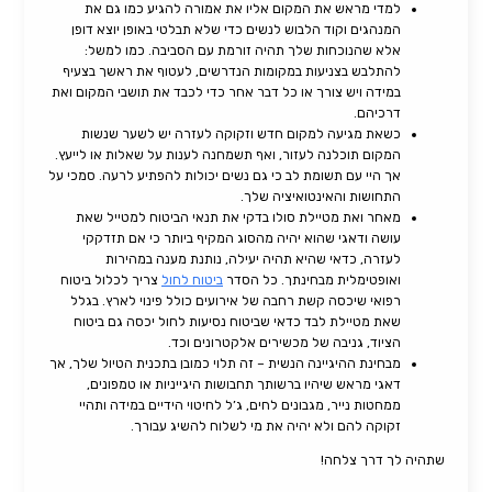
למדי מראש את המקום אליו את אמורה להגיע כמו גם את
המנהגים וקוד הלבוש לנשים כדי שלא תבלטי באופן יוצא דופן
אלא שהנוכחות שלך תהיה זורמת עם הסביבה. כמו למשל:
להתלבש בצניעות במקומות הנדרשים, לעטוף את ראשך בצעיף
במידה ויש צורך או כל דבר אחר כדי לכבד את תושבי המקום ואת
דרכיהם.
כשאת מגיעה למקום חדש וזקוקה לעזרה יש לשער שנשות
המקום תוכלנה לעזור, ואף תשמחנה לענות על שאלות או לייעץ.
אך היי עם תשומת לב כי גם נשים יכולות להפתיע לרעה. סמכי על
התחושות והאינטואיציה שלך.
מאחר ואת מטיילת סולו בדקי את תנאי הביטוח למטייל שאת
עושה ודאגי שהוא יהיה מהסוג המקיף ביותר כי אם תזדקקי
לעזרה, כדאי שהיא תהיה יעילה, נותנת מענה במהירות
ואופטימלית מבחינתך. כל הסדר
ביטוח לחול
צריך לכלול ביטוח
רפואי שיכסה קשת רחבה של אירועים כולל פינוי לארץ. בגלל
שאת מטיילת לבד כדאי שביטוח נסיעות לחול יכסה גם ביטוח
הציוד, גניבה של מכשירים אלקטרונים וכד.
מבחינת ההיגיינה הנשית – זה תלוי כמובן בתכנית הטיול שלך, אך
דאגי מראש שיהיו ברשותך תחבושות היגייניות או טמפונים,
ממחטות נייר, מגבונים לחים, ג’ל לחיטוי הידיים במידה ותהיי
זקוקה להם ולא יהיה את מי לשלוח להשיג עבורך.
שתהיה לך דרך צלחה!