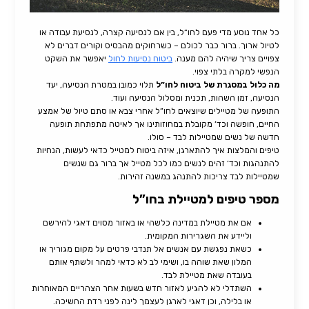
כל אחד נוסע מדי פעם לחו”ל, בין אם לנסיעה קצרה, לנסיעת עבודה או
לטיול ארוך. ברור כבר לכולם – כשרחוקים מהבסיס וקורים דברים לא
צפויים צריך שיהיה להם מענה.
ביטוח נסיעות לחול
יאפשר את השקט
הנפשי למקרה בלתי צפוי.
מה כלול במסגרת של ביטוח לחו”ל
תלוי כמובן במטרת הנסיעה, יעד
הנסיעה, זמן השהות, תכנית ומסלול הנסיעה ועוד.
התופעה של מטיילים שיוצאים לחו”ל אחרי צבא או סתם טיול של אמצע
החיים, חופשה וכד’ מקובלת במחוזותינו אך לאיטה מתפתחת תופעה
חדשה של נשים שמטיילות לבד – סולו.
טיפים והמלצות איך להתארגן, איזה ביטוח למטייל כדאי לעשות, הנחיות
להתנהגות וכד’ זהים לנשים כמו לכל מטייל אך ברור גם שנשים
שמטיילות לבד צריכות להתנהג במשנה זהירות.
מספר טיפים למטיילת בחו”ל
אם את מטיילת במדינה כלשהי או באזור מסוים דאגי להירשם
וליידע את השגרירות המקומית.
כשאת נפגשת עם אנשים אל תנדבי פרטים על מקום מגוריך או
המלון שאת שוהה בו, ושימי לב לא כדאי למהר ולשתף אותם
בעובדה שאת מטיילת לבד.
השתדלי לא להגיע לאזור חדש בשעות אחר הצהריים המאוחרות
או בלילה, וכן דאגי לארגן לעצמך לינה לפני רדת החשיכה.