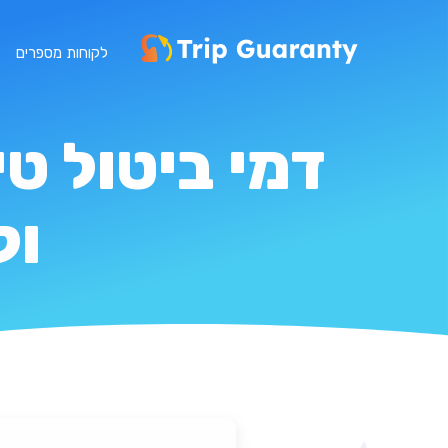
לקוחות מספרים
דמי ביטול ט
ול