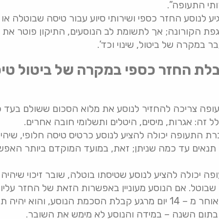
תי התעופה”.
ת הקורונה; אך לתשומת לב הנוסעים, התיקון פוטר את 
בר במקרה של ביטול, שינוי וכד’.
בלת החזר כספי במקרה של ביטול טיס
פה צריכה להחזיר לנוסע את מלוא הסכום ששולם בעד כ
לל זה: אגרות, מיסים, היטלים ותשלומי חובה אחרים.
ת התעופה יכולה להציע לנוסע כרטיס טיסה חלופי, שיהי
תנאים עד כמה שניתן; זאת, במועד המוקדם ביותר האפשר
 יכולה להציע לנוסע שטיסתו בוטלה, שובר זיכוי שיהיה
בוטל. אם הנוסע מעוניין באפשרות הזאת של החזר עלי
בכתב. השובר יונפק לא יאוחר מ – 14 יום מרגע קבלת הסכמת הנוסע, 
תום השנה – במידה והנוסע לא מימש את השובר.