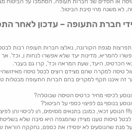
יסה או חסדים של חברות תעופה, הסתמכו על הביטוח מב
ידי חברת התעופה – עדכון לאחר התפ
פרצות מגפת הקורונה, נאלצו חברות תעופה רבות לבטל 
רו להמריא, מדינות יעד שלא אפשרו לנחות ן, וכד’. אך ב
אי הכרטיס, היעד, שעת המראה וכד’, קרו גם בעבר.
טול טיסה למקרה שהם מצידם רוצים לבטל טיסה מאיזושהי ס
 זה איננו תקף למקרים בהם חברות התעופה מבטלות טיסה
וסע לכיסוי מחיר כרטיס הטיסה שבוטלה?
סע בנוסף גם לפיצוי כספי על הביטול?
הנוסע זכאי, כמובן בתנאים מסוימים, הן לכיסוי והן לפיצוי
בטל טיסות טענו מצידן שהמגפה היא סיבה שלא בשליטתן 
ך על מנת שהנוסעים לא יפסידו את כספם, נחקקה הוראת שע