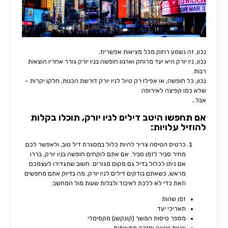
נכון, זה נשמע רחוק מכל מציאות אפשרית.
נכון, ניו יורק היא יעד מרוחק וארגון חופשה בניו יורק גורר אחריו הוצאות
רבות.
נכון, כל חופשה, או אפילו רק טיול לניו יורק דורשת הכנות, חלקן יקרות –
שלא כמו קפיצה לאירופה
אבל…
אם תחפשו היטב דילים לניו יורק, תוכלו בקלות
להוזיל עלויות:
כרטיס הטיסה צריך להיות כלול במסגרת דיל טוב, ולאפשר לכם
מחיר סביר לזמן סביר. אם אתם לוקחים חופשה בניו יורק, בררו
אם ניתן לכלול בדיל גם מקום מגורים. חשוב שתגדירו לעצמכם
מראש, כשאתם בודקים דילים לניו יורק, מה בדיוק אתם מחפשים
וזאת כדי לא ללכת לאיבוד ולבלות שעות מול המחשב:
זמן שהות
תאריכי יעד
מספר טיסות המשך (קונקשן) מקסימלי