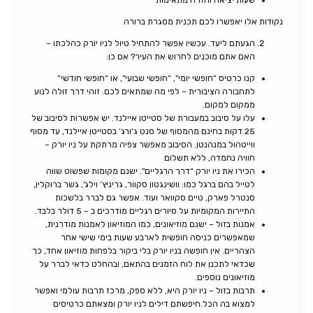
שעות יציאה וחזרה מתאימות
נקודות אלו יאפשרו לכם תכנית מסגרת ברורה
הגעתם ליעד. עכשיו אפשר להתחיל טיול לניו יורק כהלכתו –
האם אתם מוכנים לחרוש את העיר? אם כן:
קנו כרטיס “חופשי יומי”, “חופשי שבועי”, או “חופשי חודשי”
לתחבורה הציבורית – לפי מה שמתאים לכם. זוהי דרך זולה לנוע
ממקום למקום.
עלו על סיבוב במעבורת של סטייטן איילנד. יש אפשרות לסיבוב של
25 דקות בחינם מהמסוף של סנט ג’ורג’ בסטייטן איילנד, עד מסוף
ווייטהול במנהנטן. הסיבוב מאפשר צפיה מרתקת על ניו יורק –
חוויה נחמדה, ללא תשלום
הכירו את ניו יורק “דרך הרגליים”. ישנם מקומות שפשוט שווה
לטייל בהם ברגל כמו: וושינגטון סקוור, גריניץ’ וילג’, גשר ברוקלין,
סנטרל פארק, טיים סקוואר ועוד. אפשר גם לברר בלשכות
התיירות המקומיות על סיורים רגליים מודרכים ב – 5 דולר בלבד.
אמנות בזול – ישנם מוזיאונים, כמו המוזיאון לאמנות מודרנית,
שמאפשרים כניסה חופשית לארבע שעות בימי שישי אחר
הצהריים. אין חופשה בניו יורק בלי ביקור בלפחות מוזיאון אחד, כך
שכדאי לתכנן את לוח הזמנים בהתאם, ובהחלט כדאי לברר על
מוזיאונים נוספים.
תרבות בזול – ניו יורק היא, ללא ספק, מרכז תרבות עולמי ואפשר
למצוא בה הכל.חיפשתם דילים לניו יורק ומצאתם כרטיסים