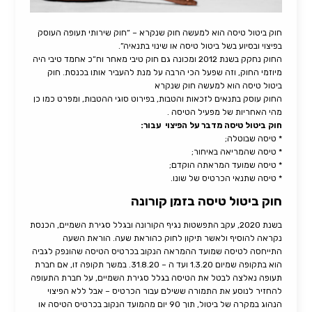
חוק ביטול טיסה הוא למעשה חוק שנקרא – “חוק שירותי תעופה העוסק
בפיצוי ובסיוע בשל ביטול טיסה או שינוי בתנאיה”.
החוק נחקק בשנת 2012 ומכונה גם חוק טיבי מאחר וח”כ אחמד טיבי היה
מיוזמי החוק, וזה שפעל הכי הרבה על מנת להעביר אותו בכנסת. חוק
ביטול טיסה הוא למעשה חוק שנקרא
החוק עוסק בתנאים לזכאות והטבות, בפירוט סוגי ההטבות, ומפרט כמו כן
מהי האחריות של מפעיל הטיסה .
חוק ביטול טיסה מדבר על הפיצוי עבור:
* טיסה שבוטלה;
* טיסה שהמריאה באיחור;
* טיסה שמועד המראתה הוקדם;
* טיסה שתנאי הכרטיס של שונו.
חוק ביטול טיסה בזמן קורונה
בשנת 2020, עקב התפשטות נגיף הקורונה ובגלל סגירת השמיים, הכנסת
נקראה להוסיף ולאשר תיקון לחוק כהוראת שעה. הוראת השעה
התייחסה לטיסה שמועד ההמראה הנקוב בכרטיס הטיסה שהונפק לגביה
הוא בתקופה שמיום 1.3.20 ועד ה – 31.8.20. במשך תקופה זו, אם חברת
תעופה נאלצה לבטל את הטיסה בגלל סגירת השמיים, על חברת התעופה
להחזיר לנוסע את התמורה ששילם עבור הכרטיס – אבל ללא הפיצוי
הנהוג במקרה של ביטול, תוך 90 יום מהמועד הנקוב בכרטיס הטיסה או