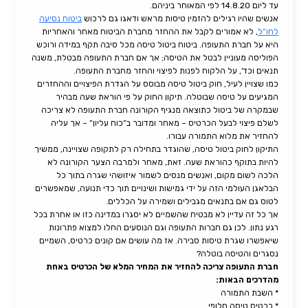
עד ליום 14.8.20 לפי המאוחר ביניהם.
אנשים שהיו רגילים להזמין טיסות מראש ודאגו גם לרכוש
ביטוח נסיעה
לחו”ל
, לא אמורים לקבל את ההחזר מחברת הביטוח מאחר והאחריות
היא על חברת התעופה. ביטוח ביטול טיסה מכל סיבה תקף במידה ורוכש
הפוליסה מעוניין לבטל את הטיסה; אך אם חברת התעופה מבטלת, משנה
תנאים וכד’, על הלקוח לפנות לפיצוי והחזר מחברת התעופה.
כמו שצויין לעיל, חוק ביטול טיסה מבוסס על הגדרת הפיצויים וההחזרים
המגיעים על טיסה שבוטלה. תיקון החוק על פי הוראת שעה מבהיר
שבמקרה של ביטול כתוצאה מנגיף הקורונה חברת התעופה לא צריכה
לשלם פיצוי לבעל הכרטיס – מאחר ומדובר ב”כוח עליון” – אך עליה
להחזיר את מלוא התמורה עבורו.
התיקון לחוק ביטול טיסה, שהוגדר בתחילה רק לתקופה שצויינה, ממשיך
להיות בתוקף כהוראת שעה. זאת, מאחר ולמרבה הצער הקורונה לא
הלכה לשום מקום, ואנשים מנסים לשמור איזושהי שגרה בתוך כל
הבלאגן העולמי הזה על ידי גמישות ושינויים תוך כדי תנועה, שמאפשרים
לטוס גם אם בתנאים מגבילים ושמירה על הכללים.
אך כל זה עדיין לא מבטיח שהשמיים לא יסגרו במדינה כזו או אחרת בכל
רגע נתון. לכן גם חברות התעופה וגם הנוסעים החלו למצוא פתרונות
שיאפשרו שגרת טיסות סבירה. אז מה עושים אם קונים כרטיס, השמיים
נסגרים והטיסה בוטלה?
חברת התעופה צריכה להחזיר את המחיר המלא של הכרטיס באחת
מהדרכים הבאות:
* השבת התמורה
* כרטיס טיסה חלופי