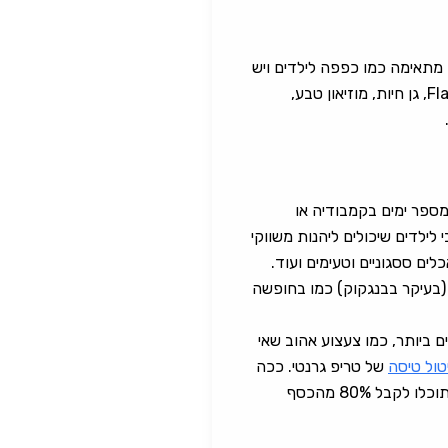
הטיסה לL.A אמנם ארוכה ויקרה, אבל המשפחה תודה לכם לעד. בניגוד לחופשה בניו יורק, חופשה בL.A מתאימה כמו כפפה לילדים ויש
בה אינספור חוויות וריגושים עבורם: דיסנילנד, אולפני יוניברסל, פארק השעשועים המפורסם בעולם -6 Flags, גן חיות, מוזיאון טבע,
מספר ימים בקמבודיה או
לילדים שיכולים ליהנות משווקי
לים ססגוניים וטעימים ועוד.
 (בעיקר בבנגקוק) כמו בחופשה
 ביותר, כמו צעצוע אהוב שאי
טול טיסה
של טריפ גרנטי. ככה
גם אם אחד הילדים חלה לפתע, שבר את הרגל או כל צרה אחרת ואתם ותיאלצו לבטל את כל החופשה- תוכלו לקבל 80% מהכסף