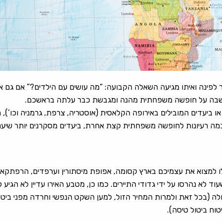
לפינה ואיתו מגיעה השאלה הקבועה: “מה עושים עם הילדים?” אם גם 
מחשבה על חופשה משפחתית מהנה ומגבשת כבר עלתה בראשכם.
או ביעדים המובילים באירופה הקלאסית (אוסטריה, צרפת, גרמניה וכו’), ה
כמה רעיונות לחופשה משפחתית קצת אחרת, ביעדים מסקרנים יותר שיעניי
למצוא את עצמיכם בארץ קסומה, אפופת מיסתורין וערפדים, הרפתקאות
וד לא נהרסו על ידי גדודי התיירים. כמו כן, מטבע האירו עדיין לא הגיע 
 (בכל זאת ולמרות המחיר הזול, למען השקט הנפשי וחרדה מפני ביטול
ח ביטול טיסה).