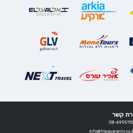
רת קשר
08-699511
info@tripguaranty.co.i