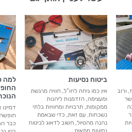
ביטוח נסיעות
למה כ
החופש
 ורוב
אין כמו גיחה לחו”ל, חוויה מרגשת
הנוכח
שר
ומעצימה, הזדמנות ליהנות
ה
ממקומות, תרבויות ומחוויות בלתי
דמיינו
ר
נשכחות. עם זאת, כדי שבאמת
חופשה 
ות
נהנה מהטיול, חשוב לדאוג לביטוח
כבר הרב
נסיעות מתאים,
בטן גב 