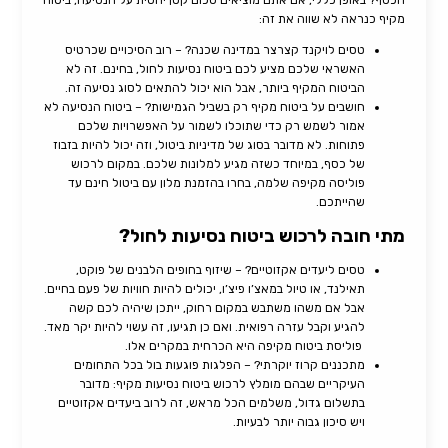
הכסף? באופן כללי, אם אתם מוציאים סכום קטן יחסית על הנסיעה, ביטוח
מקיף כנראה לא שווה את זה:
טסים לויקנד קצרצר במדינה שכנה? – רוב הסיכויים שכרטיס
האשראי שלכם מציע לכם ביטוח נסיעות לחול, בחינם. זה לא
הביטוח המקיף ביותר, אבל הוא יכול להתאים לסוג נסיעה זה.
חושבים על ביטוח מקיף רק בשביל הגמישות? – ביטוח הנסיעה לא
אמור לשמש רק כדי שתוכלו לשמור על האפשרויות שלכם
פתוחות. לא מדובר בסוג של מדיניות ביטול, וזה יכול להיות בזבוז
של כסף, במיוחד כשזה מגיע למלונות שלכם. במקום לרכוש
פוליסה מקיפה שלמה, בחרו בהזמנת מלון עם ביטול חינם עד
שהייתכם.
מתי חובה לרכוש ביטוח נסיעות לחול?
טסים ליעדים אקזוטיים? – שיזוף בחופים הלבנים של פוקט,
תאילנד, או טיול במאצ’ו פיצ’ו, יכולים להיות חוויות של פעם בחיים.
אבל אם משהו משתבש במקום רחוק, ייתכן שיהיה לכם קשה
להגיע וקבל עזרה רפואית. ואם כן תגיעו, זה עשוי להיות יקר מאד.
פוליסת ביטוח מקיפה היא הכרחית במקרים אלו.
מתכננים קרוז יוקרתי? – הפלגות פוגעות בול בכל התחומים
העיקריים שבהם מומלץ לרכוש ביטוח נסיעות מקיף: מדובר
בתשלום גדול, משלמים הכל מראש, זה לרוב ביעדים אקזוטיים
ויש סיכון גבוה יותר לבעיות.