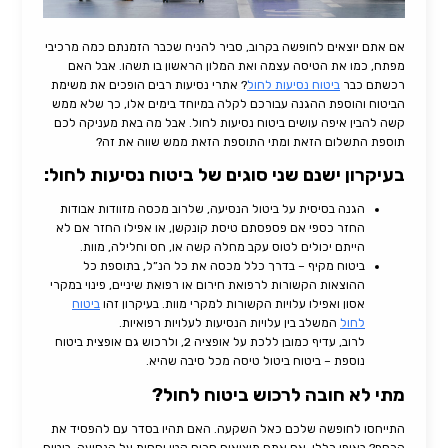
אם אתם יוצאים לחופשה בקרוב, סביר להניח שכבר הזמנתם כמה מרכיבי
מפתח, כמו את הטיסה עצמה ואת המלון הראשון בו תשהו. אבל האם
רכשתם כבר
ביטוח נסיעות לחול
? אתרי נסיעות רבים הופכים את משימת
הביטוח והוספת ההגנה עבורכם לקלה במיוחד בימים אלו, כך שלא ממש
קשה להבין איפה עושים ביטוח נסיעות לחול. אבל מה באת מעניקה לכם
תוספת התשלום הזאת ומתי התוספת הזאת ממש שווה את זה?
בעיקרון ישנם שני סוגים של ביטוח נסיעות לחול:
הגנה בסיסית על ביטול הנסיעה, שלרוב מכסה מזוודות אבודות
החזר כספי אם פספסתם טיסת קונקשן, או אפילו החזר אם לא
הייתם יכולים לטוס עקב מחלה קשה או, חס וחלילה, מוות.
ביטוח מקיף – בדרך כלל מכסה את כל הנ”ל, בתוספת כל
ההוצאות הקשורות לרפואת חירום או רפואת שיניים, פינוי במקרי
אסון ואפילו עלויות הקשורות למקרי מוות. בעיקרון זהו
ביטוח
לחול
המשלב בין עלויות הנסיעות לעלויות רפואיות.
לרוב, עדיף כמובן ללכת על אופציה 2, ולרכוש גם אופצית ביטוח
נוספת – ביטוח ביטול טיסה מכל סיבה שהיא.
מתי לא חובה לרכוש ביטוח לחול?
התייחסו לחופשה שלכם כאל השקעה. האם תהיו בסדר עם להפסיד את