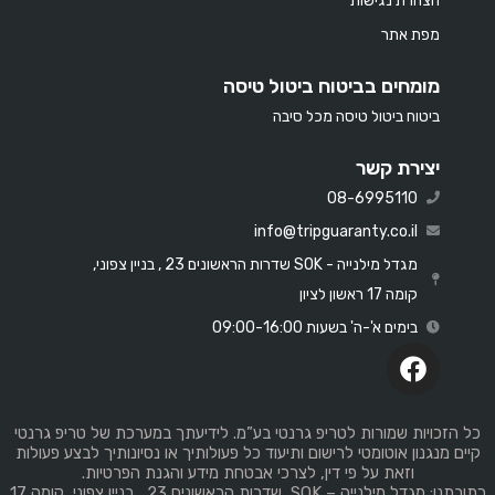
הצהרת נגישות
מפת אתר
מומחים בביטוח ביטול טיסה
ביטוח ביטול טיסה מכל סיבה
יצירת קשר
08-6995110
info@tripguaranty.co.il
מגדל מילנייה - SOK שדרות הראשונים 23 , בניין צפוני,
קומה 17 ראשון לציון
בימים א'-ה' בשעות 09:00-16:00
כל הזכויות שמורות לטריפ גרנטי בע”מ. לידיעתך במערכת של טריפ גרנטי
קיים מנגנון אוטומטי לרישום ותיעוד כל פעולותיך או נסיונותיך לבצע פעולות
וזאת על פי דין, לצרכי אבטחת מידע והגנת הפרטיות.
כתובתנו: מגדל מילנייה – SOK, שדרות הראשונים 23 , בניין צפוני, קומה 17