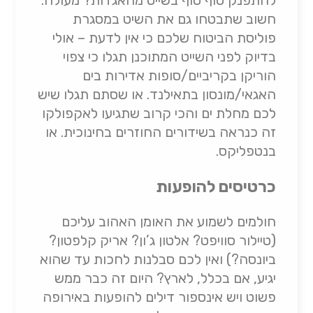
להתפנק סוף סוף בשייט מהאגדות? מעולה.
חשוב שתבטחו גם את השיט במסגרת
פוליסת הביטוח שלכם כי אין לדעת – אולי
בדיוק לפני השייט המתוכנן תגלו כי צפוי
הוריקן בקריביים/סופות אדירות בים
האגאי/מונסון בתאילנד. או שסתם תגלו שיש
לכם מחלת ים והכי קרוב שתגיעו לאקפולקו
זה כנראה בשידורים החוזרים בחינוכית. או
בנטפליקס.
כרטיסים להופעות
חולמים לשמוע את האומן האהוב עליכם
(טיילור סוויפט? אלטון ג’ון? אריק קלפטון?
ביונסה?) ואין לכם סבלנות לחכות עד שהוא
יגיע, אם בכלל, לארץ? היום זה כבר ממש
פשוט ויש אינספור דילים להופעות באירופה