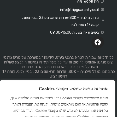
08-6995110
info@tripguaranty.co.il
מגדל מילנייה - SOK שדרות הראשונים 23 , בניין צפוני,
קומה 17 ראשון לציון
בימים א'-ה' בשעות 09:00-16:00
כל הזכויות שמורות לטריפ גרנטי בע”מ. לידיעתך במערכת של טריפ גרנטי
קיים מנגנון אוטומטי לרישום ותיעוד כל פעולותיך או נסיונותיך לבצע פעולות
וזאת על פי דין, לצרכי אבטחת מידע והגנת הפרטיות.
כתובתנו: מגדל מילנייה – SOK, שדרות הראשונים 23 , בניין צפוני, קומה 17
ראשון לציון.
אתר זה עושה שימוש בקובצי Cookies
אנחנו משתמשים בקובצי Cookies כדי לשפר את חוויית הגלישה שלך,
להציג פרסומות או תוכן מותאמים אישית, ולנתח את תעבורת האתר.
Made
by
GemPlan
בלחיצה אתה מסכים לשימוש שלנו בקובצי Cookies. לעיון במדיניות
הפרטיות וה- Cookies מדיניות הפרטיות . מדיניות הפרטיות